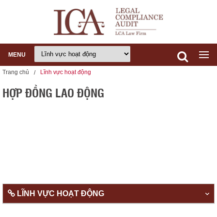
MENU
Trang chủ
Lĩnh vực hoạt động
HỢP ĐỒNG LAO ĐỘNG
LĨNH VỰC HOẠT ĐỘNG