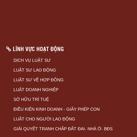
LĨNH VỰC HOẠT ĐỘNG
DỊCH VỤ LUẬT SƯ
LUẬT SƯ LAO ĐỘNG
LUẬT SƯ VỀ HỢP ĐỒNG
LUẬT DOANH NGHIỆP
SỞ HỮU TRÍ TUỆ
ĐIỀU KIỆN KINH DOANH - GIẤY PHÉP CON
LUẬT CHO NGƯỜI LAO ĐỘNG
GIẢI QUYẾT TRANH CHẤP ĐẤT ĐAI- NHÀ Ở- BĐS