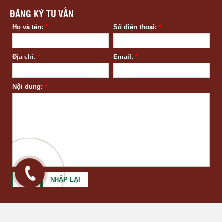
ĐĂNG KÝ TƯ VẤN
Họ và tên:
*
Số điện thoại:
*
Địa chỉ:
*
Email:
*
Nội dung:
*
© Bản quyền thuộc về Công ty Luật E&V.
Thiet Ke Web
Bởi
123Corp