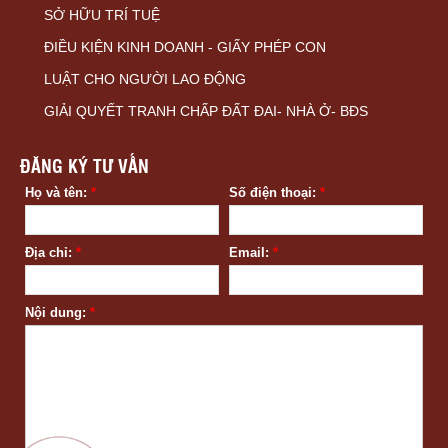
SỞ HỮU TRÍ TUỆ
ĐIỀU KIỆN KINH DOANH - GIẤY PHÉP CON
LUẬT CHO NGƯỜI LAO ĐỘNG
GIẢI QUYẾT TRANH CHẤP ĐẤT ĐAI- NHÀ Ở- BĐS
ĐĂNG KÝ TƯ VẤN
Họ và tên:
*
Số điện thoại:
*
Địa chỉ:
*
Email:
*
Nội dung:
*