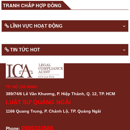
TRANH CHẤP HỢP ĐỒNG
LĨNH VỰC HOẠT ĐỘNG
TIN TỨC HOT
TP. HỒ CHÍ MINH:
389/74/6 Lê Văn Khương, P. Hiệp Thành, Q. 12, TP. HCM
LUẬT SƯ QUẢNG NGÃI
1166 Quang Trung, P. Chánh Lộ, TP. Quảng Ngãi
0905333560
Phone: