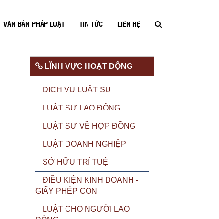
VĂN BẢN PHÁP LUẬT
TIN TỨC
LIÊN HỆ
LĨNH VỰC HOẠT ĐỘNG
DỊCH VỤ LUẬT SƯ
LUẬT SƯ LAO ĐỘNG
LUẬT SƯ VỀ HỢP ĐỒNG
LUẬT DOANH NGHIỆP
SỞ HỮU TRÍ TUỆ
ĐIỀU KIỆN KINH DOANH -
GIẤY PHÉP CON
LUẬT CHO NGƯỜI LAO