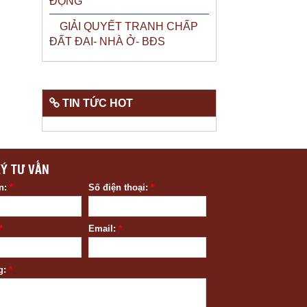
ĐỘNG
GIẢI QUYẾT TRANH CHẤP
ĐẤT ĐAI- NHÀ Ở- BĐS
TIN TỨC HOT
Ý TƯ VẤN
ên:
*
Số điện thoại:
*
*
Email:
*
g:
*