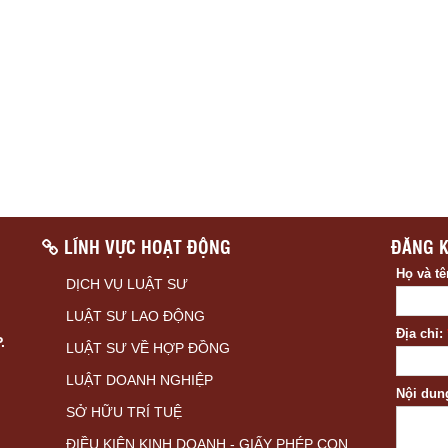
LĨNH VỰC HOẠT ĐỘNG
ĐĂNG K
Họ và t
DỊCH VỤ LUẬT SƯ
LUẬT SƯ LAO ĐỘNG
Địa chỉ:
.
LUẬT SƯ VỀ HỢP ĐỒNG
LUẬT DOANH NGHIỆP
Nội dun
SỞ HỮU TRÍ TUỆ
ĐIỀU KIỆN KINH DOANH - GIẤY PHÉP CON